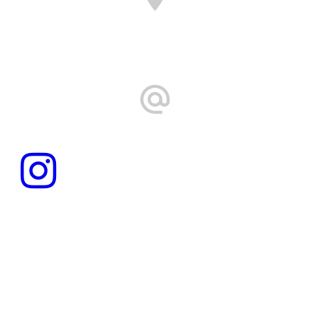
Schellenbruckstraße 15
84307 Eggenfelden
info@kg-sack.de