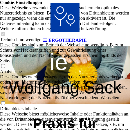
Physio- &
Cookie-Einstellungen
Diese Webseite verwendet Cookies, um Besuchern ein optimales
Nutzererlebnis zu bieten. Bestimmte Inhalte von Drittanbietern werden
nur angezeigt, wenn die entsprechende Option aktiviert ist. Die
Datenverarbeitung kann dann auch in einem Drittland erfolgen.
Ergotherap
Weitere Informationen hierzu in der Datenschutzerklärung.
Technisch notwendige
ERGOTHERAPIE
Diese Cookies sind zum Betrieb der Webseite notwendig, z.B. zum
Schutz vor Hackerangriffen und zur Gewährleistung eines
ie
konsistenten und der Nachfrage angepassten Erscheinungsbilds der
Seite.
Analytische
Diese Cookies werden verwendet, um das Nutzererlebnis weiter zu
Wolfgang Sack
optimieren. Hierunter fallen auch Statistiken, die dem
Webseitenbetreiber von Drittanbietern zur Verfügung gestellt werden,
sowie die Ausspielung von personalisierter Werbung durch die
Nachverfolgung der Nutzeraktivität über verschiedene Webseiten.
Drittanbieter-Inhalte
Diese Webseite bietet möglicherweise Inhalte oder Funktionalitäten an,
Praxis für
die von Drittanbietern eigenverantwortlich zur Verfügung gestellt
werden. Diese Drittanbieter können eigene Cookies setzen, z.B. um
die Nutzeraktivität zu verfolgen oder ihre Angebote zu personalisieren